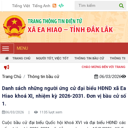
Tiếng Việt
Tiếng Anh
MENU
TRANG CHỦ
NGƯỜI TỐT, VIỆC TỐT
THÔNG TIN BẦU CỬ
THÔNG TIN
CHÀO MỪNG ĐẾN VỚI TRANG THÔNG TIN ĐIỆN 
Trang Chủ
Thông tin bầu cử
06/03/2026
Danh sách những người ứng cử đại biểu HĐND xã Ea
Hiao khoá XI, nhiệm kỳ 2026-2031. Đơn vị bầu cử số
1.
06/03/2026
|
1135 lượt xem
Cuộc bầu cử đại biểu Quốc hội khoá XVI và đại biểu HĐND các