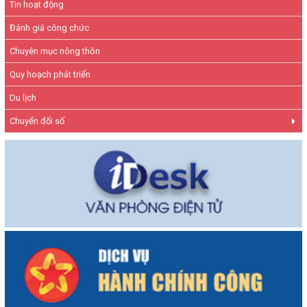
Tin hoạt động
Đánh giá công chức
Chuyên mục nông thôn
Quy hoạch phát triển
Du lịch
Chuyển đổi số