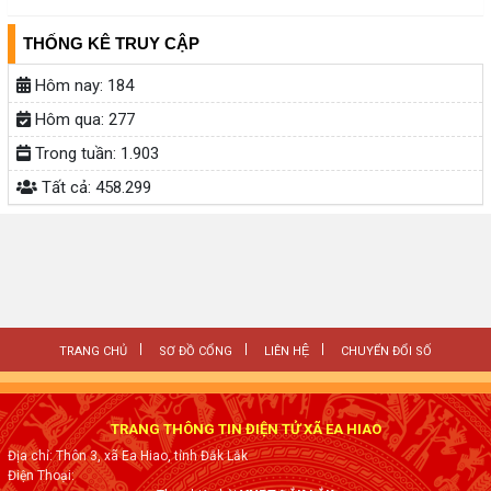
THỐNG KÊ TRUY CẬP
Hôm nay:
184
Hôm qua:
277
Trong tuần:
1.903
Tất cả:
458.299
TRANG CHỦ
SƠ ĐỒ CỔNG
LIÊN HỆ
CHUYỂN ĐỔI SỐ
TRANG THÔNG TIN ĐIỆN TỬ XÃ EA HIAO
Địa chỉ: Thôn 3, xã Ea Hiao, tỉnh Đắk Lắk
Điện Thoại: