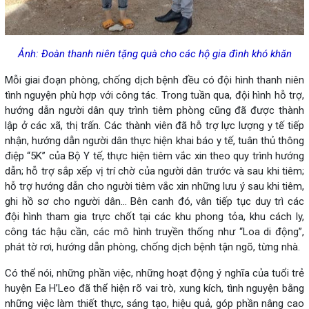
Ảnh: Đoàn thanh niên tặng quà cho các hộ gia đình khó khăn
Mỗi giai đoạn phòng, chống dịch bệnh đều có đội hình thanh niên
tình nguyện phù hợp với công tác. Trong tuần qua, đội hình hỗ trợ,
hướng dẫn người dân quy trình tiêm phòng cũng đã được thành
lập ở các xã, thị trấn. Các thành viên đã hỗ trợ lực lượng y tế tiếp
nhận, hướng dẫn người dân thực hiện khai báo y tế, tuân thủ thông
điệp “5K” của Bộ Y tế, thực hiện tiêm vắc xin theo quy trình hướng
dẫn; hỗ trợ sắp xếp vị trí chờ của người dân trước và sau khi tiêm;
hỗ trợ hướng dẫn cho người tiêm vắc xin những lưu ý sau khi tiêm,
ghi hồ sơ cho người dân... Bên canh đó, vân tiếp tục duy trì các
đội hình tham gia trực chốt tại các khu phong tỏa, khu cách ly,
công tác hậu cần, các mô hình truyền thống như “Loa di động”,
phát tờ rơi, hướng dẫn phòng, chống dịch bệnh tận ngõ, từng nhà.
Có thể nói, những phần việc, những hoạt động ý nghĩa của tuổi trẻ
huyện Ea H’Leo đã thể hiện rõ vai trò, xung kích, tình nguyện bằng
những việc làm thiết thực, sáng tạo, hiệu quả, góp phần nâng cao