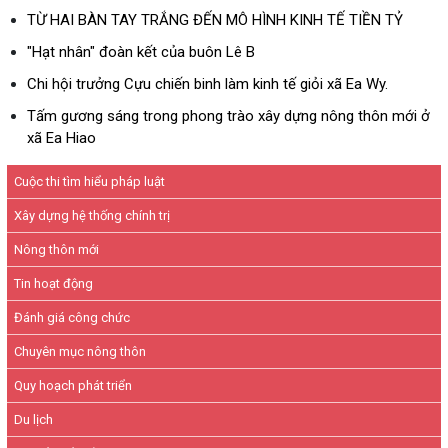
TỪ HAI BÀN TAY TRẮNG ĐẾN MÔ HÌNH KINH TẾ TIỀN TỶ
"Hạt nhân" đoàn kết của buôn Lê B
Chi hội trưởng Cựu chiến binh làm kinh tế giỏi xã Ea Wy.
Tấm gương sáng trong phong trào xây dựng nông thôn mới ở
xã Ea Hiao
Cuộc thi tìm hiểu pháp luật
Xây dựng hệ thống chính trị
Nông thôn mới
Tin hoạt động
Đánh giá công chức
Chuyên mục nông thôn
Quy hoạch phát triển
Du lịch