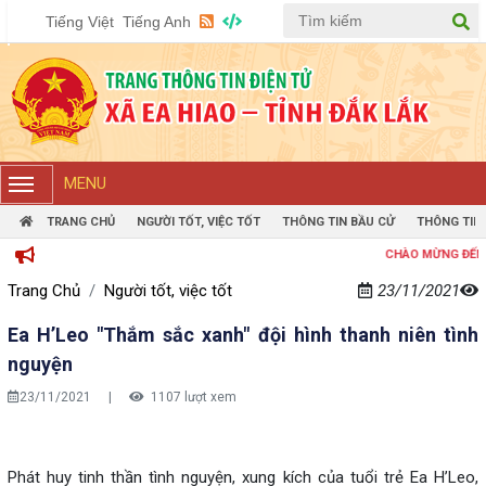
Tiếng Việt
Tiếng Anh
MENU
TRANG CHỦ
NGƯỜI TỐT, VIỆC TỐT
THÔNG TIN BẦU CỬ
THÔNG TIN
CHÀO MỪNG ĐẾN VỚI TRA
Trang Chủ
Người tốt, việc tốt
23/11/2021
Ea H’Leo "Thắm sắc xanh" đội hình thanh niên tình
nguyện
23/11/2021
|
1107 lượt xem
Phát huy tinh thần tình nguyện, xung kích của tuổi trẻ Ea H’Leo,