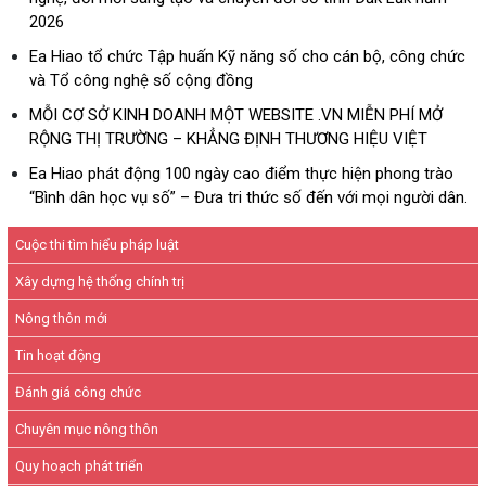
2026
Ea Hiao tổ chức Tập huấn Kỹ năng số cho cán bộ, công chức
và Tổ công nghệ số cộng đồng
MỖI CƠ SỞ KINH DOANH MỘT WEBSITE .VN MIỄN PHÍ MỞ
RỘNG THỊ TRƯỜNG – KHẲNG ĐỊNH THƯƠNG HIỆU VIỆT
Ea Hiao phát động 100 ngày cao điểm thực hiện phong trào
“Bình dân học vụ số” – Đưa tri thức số đến với mọi người dân.
Cuộc thi tìm hiểu pháp luật
Xây dựng hệ thống chính trị
Nông thôn mới
Tin hoạt động
Đánh giá công chức
Chuyên mục nông thôn
Quy hoạch phát triển