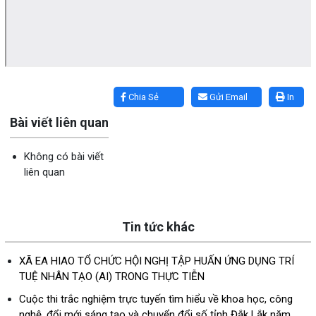
Lấy link copy
Chia Sẻ
Gửi Email
In
Bài viết liên quan
Không có bài viết
liên quan
Tin tức khác
XÃ EA HIAO TỔ CHỨC HỘI NGHỊ TẬP HUẤN ỨNG DỤNG TRÍ
TUỆ NHÂN TẠO (AI) TRONG THỰC TIỄN
Cuộc thi trắc nghiệm trực tuyến tìm hiểu về khoa học, công
nghệ, đổi mới sáng tạo và chuyển đổi số tỉnh Đắk Lắk năm