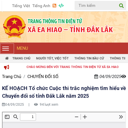
Tiếng Việt
Tiếng Anh
MENU
TRANG CHỦ
NGƯỜI TỐT, VIỆC TỐT
THÔNG TIN BẦU CỬ
THÔNG TIN
CHÀO MỪNG ĐẾN VỚI TRANG THÔNG TIN ĐIỆN TỬ XÃ EA HIAO
Trang Chủ
CHUYỂN ĐỔI SỐ.
04/09/2025
KẾ HOẠCH Tổ chức Cuộc thi trắc nghiệm tìm hiểu về
Chuyển đổi số tỉnh Đắk Lắk năm 2025
04/09/2025
|
94 lượt xem