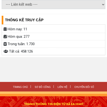
THỐNG KÊ TRUY CẬP
Hôm nay:
11
Hôm qua:
277
Trong tuần:
1.730
Tất cả:
458.126
TRANG CHỦ
SƠ ĐỒ CỔNG
LIÊN HỆ
CHUYỂN ĐỔI SỐ
TRANG THÔNG TIN ĐIỆN TỬ XÃ EA HIAO