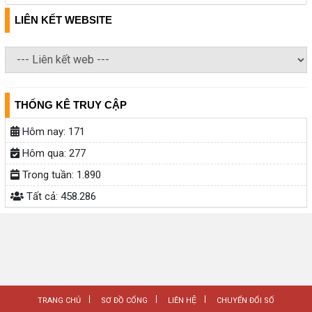
LIÊN KẾT WEBSITE
THỐNG KÊ TRUY CẬP
Hôm nay:
171
Hôm qua:
277
Trong tuần:
1.890
Tất cả:
458.286
TRANG CHỦ
SƠ ĐỒ CỔNG
LIÊN HỆ
CHUYỂN ĐỔI SỐ