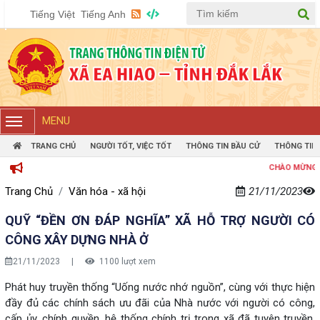
Tiếng Việt
Tiếng Anh
MENU
TRANG CHỦ
NGƯỜI TỐT, VIỆC TỐT
THÔNG TIN BẦU CỬ
THÔNG TIN
CHÀO MỪNG ĐẾN VỚI
Trang Chủ
Văn hóa - xã hội
21/11/2023
QUỸ “ĐỀN ƠN ĐÁP NGHĨA” XÃ HỖ TRỢ NGƯỜI CÓ
CÔNG XÂY DỰNG NHÀ Ở
21/11/2023
|
1100 lượt xem
Phát huy truyền thống “Uống nước nhớ nguồn”, cùng với thực hiện
đầy đủ các chính sách ưu đãi của Nhà nước với người có công,
cấp ủy, chính quyền, hệ thống chính trị trong xã đã tuyên truyền,