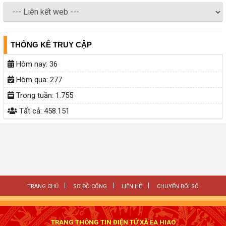
THỐNG KÊ TRUY CẬP
Hôm nay:
36
Hôm qua:
277
Trong tuần:
1.755
Tất cả:
458.151
TRANG CHỦ
SƠ ĐỒ CỔNG
LIÊN HỆ
CHUYỂN ĐỔI SỐ
TRANG THÔNG TIN ĐIỆN TỬ XÃ EA HIAO