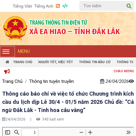
Tiếng Việt
Tiếng Anh
MENU
TRANG CHỦ
NGƯỜI TỐT, VIỆC TỐT
THÔNG TIN BẦU CỬ
THÔNG TIN
CHÀO MỪNG ĐẾN 
Trang Chủ
Thông tin tuyên truyền
24/04/2026
Thông cáo báo chí về việc tổ chức Chương trình kích
cầu du lịch dịp Lễ 30/4 - 01/5 năm 2026 Chủ đề: “Cá
ngừ Đắk Lắk - Tinh hoa câu vàng”
24/04/2026
|
343 lượt xem