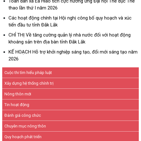
Toàn dân xã Ea Hiao tích cực hưởng ứng Đại hội Thể dục Thể
thao lần thứ I năm 2026
Các hoạt động chính tại Hội nghị công bố quy hoạch và xúc
tiến đầu tư tỉnh Đắk Lắk
CHỈ THỊ Về tăng cường quản lý nhà nước đối với hoạt động
khoáng sản trên địa bàn tỉnh Đắk Lắk
KẾ HOẠCH Hỗ trợ khởi nghiệp sáng tạo, đổi mới sáng tạo năm
2026
Cuộc thi tìm hiểu pháp luật
Xây dựng hệ thống chính trị
Nông thôn mới
Tin hoạt động
Đánh giá công chức
Chuyên mục nông thôn
Quy hoạch phát triển