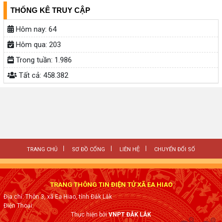
THỐNG KÊ TRUY CẬP
Hôm nay:
64
Hôm qua:
203
Trong tuần:
1.986
Tất cả:
458.382
TRANG CHỦ
SƠ ĐỒ CỔNG
LIÊN HỆ
CHUYỂN ĐỔI SỐ
TRANG THÔNG TIN ĐIỆN TỬ XÃ EA HIAO
Địa chỉ: Thôn 3, xã Ea Hiao, tỉnh Đắk Lắk
Điện Thoại:
Thực hiện bởi
VNPT ĐẮK LẮK