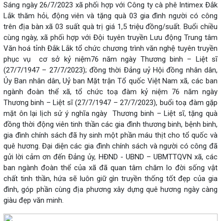
Sáng ngày 26/7/2023 xã phối hợp với Công ty cà phê Intimex Đắk
Lắk thăm hỏi, động viên và tặng quà 03 gia đình người có công
trên địa bàn xã 03 suất quà trị giá 1,5 triệu đồng/suất. Buổi chiều
cùng ngày, xã phối hợp với Đội tuyên truyền Lưu động Trung tâm
Văn hoá tỉnh Đắk Lắk tổ chức chương trình văn nghệ tuyên truyền
phục vụ cơ sở kỷ niệm76 năm ngày Thương binh – Liệt sĩ
(27/7/1947 – 27/7/2023); đồng thời Đảng uỷ Hội đồng nhân dân,
Ủy Ban nhân dân, Uỷ ban Mặt trận Tổ quốc Việt Nam xã, các ban
ngành đoàn thể xã, tổ chức toạ đàm kỷ niệm 76 năm ngày
Thương binh – Liệt sĩ (27/7/1947 – 27/7/2023), buổi toạ đàm gặp
mặt ôn lại lịch sử ý nghĩa ngày Thương binh – Liệt sĩ, tặng quà
đồng thời động viên tinh thần các gia đình thương binh, bệnh binh,
gia đình chính sách đã hy sinh một phần máu thịt cho tổ quốc và
quê hương. Đại diện các gia đình chính sách và người có công đã
gửi lời cảm ơn đến Đảng ủy, HĐND - UBND – UBMTTQVN xã, các
ban ngành đoàn thể của xã đã quan tâm chăm lo đời sống vật
chất tinh thần, hứa sẽ luôn giữ gìn truyền thống tốt đẹp của gia
đình, góp phần cùng địa phương xây dựng quê hương ngày càng
giàu đẹp văn minh.