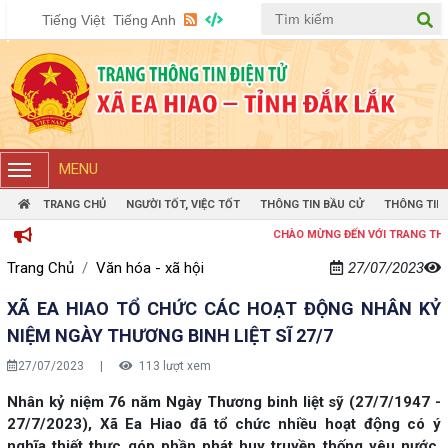
Tiếng Việt
Tiếng Anh
MENU
TRANG CHỦ
NGƯỜI TỐT, VIỆC TỐT
THÔNG TIN BẦU CỬ
THÔNG TIN
CHÀO MỪNG ĐẾN VỚI TRANG THÔNG TIN ĐIỆN TỬ 
Trang Chủ
Văn hóa - xã hội
27/07/2023
XÃ EA HIAO TỔ CHỨC CÁC HOẠT ĐỘNG NHÂN KỶ
NIỆM NGÀY THƯƠNG BINH LIỆT SĨ 27/7
27/07/2023
|
113 lượt xem
Nhân kỷ niệm 76 năm Ngày Thương binh liệt sỹ (27/7/1947 -
27/7/2023), Xã Ea Hiao đã tổ chức nhiều hoạt động có ý
nghĩa thiết thực góp phần phát huy truyền thống yêu nước,