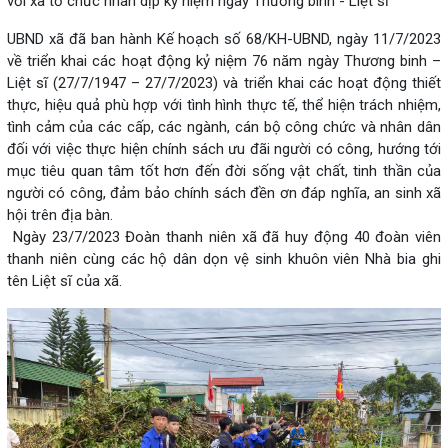
với xã tổ chức nhân dịp kỷ niệm ngày Thương binh - Liệt sĩ
UBND xã đã ban hành Kế hoạch số 68/KH-UBND, ngày 11/7/2023
về triển khai các hoạt động kỷ niệm 76 năm ngày Thương binh –
Liệt sĩ (27/7/1947 – 27/7/2023) và triển khai các hoạt động thiết
thực, hiệu quả phù hợp với tình hình thực tế, thể hiện trách nhiệm,
tình cảm của các cấp, các ngành, cán bộ công chức và nhân dân
đối với việc thực hiện chính sách ưu đãi người có công, hướng tới
mục tiêu quan tâm tốt hơn đến đời sống vật chất, tinh thần của
người có công, đảm bảo chính sách đền ơn đáp nghĩa, an sinh xã
hội trên địa bàn.
Ngày 23/7/2023 Đoàn thanh niên xã đã huy động 40 đoàn viên
thanh niên cùng các hộ dân dọn vệ sinh khuôn viên Nhà bia ghi
tên Liệt sĩ của xã.