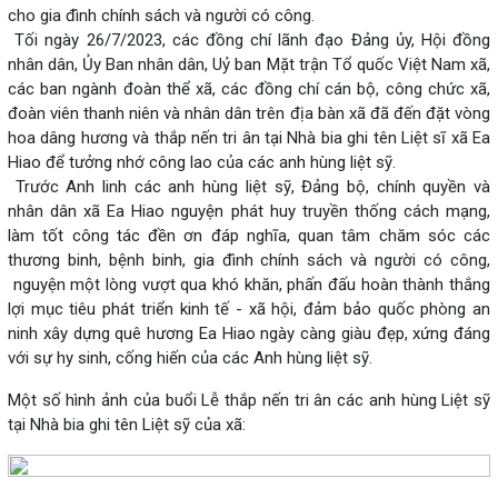
cho gia đình chính sách và người có công.
Tối ngày 26/7/2023, các đồng chí lãnh đạo Đảng ủy, Hội đồng
nhân dân, Ủy Ban nhân dân, Uỷ ban Mặt trận Tổ quốc Việt Nam xã,
các ban ngành đoàn thể xã, các đồng chí cán bộ, công chức xã,
đoàn viên thanh niên và nhân dân trên địa bàn xã đã đến đặt vòng
hoa dâng hương và thắp nến tri ân tại Nhà bia ghi tên Liệt sĩ xã Ea
Hiao để tưởng nhớ công lao của các anh hùng liệt sỹ.
Trước Anh linh các anh hùng liệt sỹ, Đảng bộ, chính quyền và
nhân dân xã Ea Hiao nguyện phát huy truyền thống cách mạng,
làm tốt công tác đền ơn đáp nghĩa, quan tâm chăm sóc các
thương binh, bệnh binh, gia đình chính sách và người có công,
nguyện một lòng vượt qua khó khăn, phấn đấu hoàn thành thắng
lợi mục tiêu phát triển kinh tế - xã hội, đảm bảo quốc phòng an
ninh xây dựng quê hương Ea Hiao ngày càng giàu đẹp, xứng đáng
với sự hy sinh, cống hiến của các Anh hùng liệt sỹ.
Một số hình ảnh của buổi Lễ thắp nến tri ân các anh hùng Liệt sỹ
tại Nhà bia ghi tên Liệt sỹ của xã: