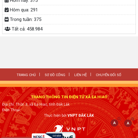
Hôm nay:
375
Hôm qua:
291
Trong tuần:
375
Tất cả:
458.984
TRANG CHỦ
SƠ ĐỒ CỔNG
LIÊN HỆ
CHUYỂN ĐỔI SỐ
TRANG THÔNG TIN ĐIỆN TỬ XÃ EA HIAO
Địa chỉ: Thôn 3, xã Ea Hiao, tỉnh Đắk Lắk
Điện Thoại:
Thực hiện bởi
VNPT ĐẮK LẮK