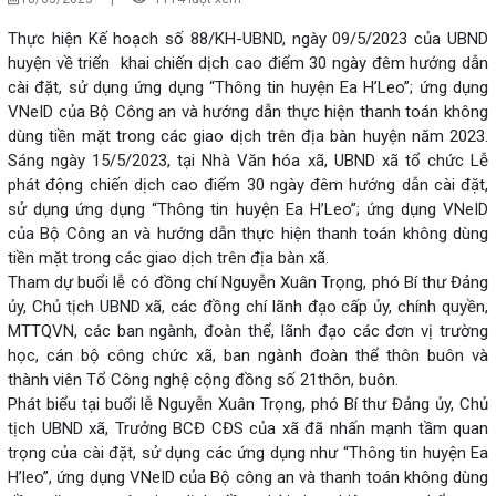
Thực hiện Kế hoạch số 88/KH-UBND, ngày 09/5/2023 của UBND
huyện về triển khai chiến dịch cao điểm 30 ngày đêm hướng dẫn
cài đặt, sử dụng ứng dụng “Thông tin huyện Ea H’Leo”; ứng dụng
VNeID của Bộ Công an và hướng dẫn thực hiện thanh toán không
dùng tiền mặt trong các giao dịch trên địa bàn huyện năm 2023.
Sáng ngày 15/5/2023, tại Nhà Văn hóa xã, UBND xã tổ chức Lễ
phát động chiến dịch cao điểm 30 ngày đêm hướng dẫn cài đặt,
sử dụng ứng dụng “Thông tin huyện Ea H’Leo”; ứng dụng VNeID
của Bộ Công an và hướng dẫn thực hiện thanh toán không dùng
tiền mặt trong các giao dịch trên địa bàn xã.
Tham dự buổi lễ có đồng chí Nguyễn Xuân Trọng, phó Bí thư Đảng
ủy, Chủ tịch UBND xã, các đồng chí lãnh đạo cấp ủy, chính quyền,
MTTQVN, các ban ngành, đoàn thể, lãnh đạo các đơn vị trường
học, cán bộ công chức xã, ban ngành đoàn thể thôn buôn và
thành viên Tổ Công nghệ cộng đồng số 21thôn, buôn.
Phát biểu tại buổi lễ Nguyễn Xuân Trọng, phó Bí thư Đảng ủy, Chủ
tịch UBND xã, Trưởng BCĐ CĐS của xã đã nhấn mạnh tầm quan
trọng của cài đặt, sử dụng các ứng dụng như “Thông tin huyện Ea
H’leo”, ứng dụng VNeID của Bộ công an và thanh toán không dùng