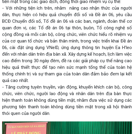
tiền mặt trong các giao dịch, đồng thời giao nhiệm vụ cụ thể:
- Với những tiện ích trên, nhằm nâng cao nhận thức của người
dân, thực hiện có hiệu quả chuyển đổi số và Đề án 06, yêu cầu
BCĐ Chuyển đổi số, Tổ đề án 06 và các ban, ngành, đoàn thể cơ
quan đơn vị, các Tổ đề án 06 tại thôn, buôn, Tổ công nghệ số
cộng đồng và mỗi cán bộ, công chức, viên chức hiểu rõ nhiệm vụ
của cơ quan tổ chức và bản thân mình, trong việc triển khai Đề án
06, cài đặt ứng dụng VNeID, ứng dụng thông tin huyện Ea H’leo
đến với nhân dân trên địa bàn xã. Xây dựng kế hoạch, lịch làm việc
cao điểm trong 30 ngày đêm, đề ra các giải pháp cụ thể nâng cao
hiệu quả thiết thực để tạo nên sức mạnh tổng thể của toàn hệ
thống chính trị và sự tham gia của toàn dân đảm bảo đem lại kết
quả cao nhất.
- Tăng cường tuyên truyền, vận động, khuyến khích cán bộ, công
chức, viên chức, người lao động và nhân dân trên địa bàn thực
hiện thanh toán không dùng tiền mặt, nhằm đưa việc sử dụng các
phương tiện thanh toán không dùng tiền mặt trong xã hội thành
thói quen của người dân.