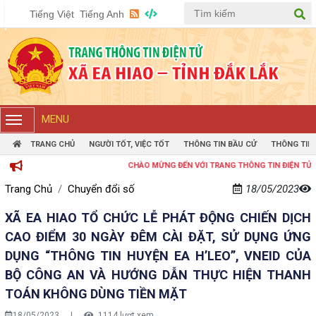
Tiếng Việt
Tiếng Anh
MENU
TRANG CHỦ
NGƯỜI TỐT, VIỆC TỐT
THÔNG TIN BẦU CỬ
THÔNG TIN
CHÀO MỪNG ĐẾN VỚI TRANG THÔNG TIN ĐIỆN TỬ XÃ EA HIAO
Trang Chủ
Chuyển đổi số
18/05/2023
XÃ EA HIAO TỔ CHỨC LỄ PHÁT ĐỘNG CHIẾN DỊCH
CAO ĐIỂM 30 NGÀY ĐÊM CÀI ĐẶT, SỬ DỤNG ỨNG
DỤNG “THÔNG TIN HUYỆN EA H’LEO”, VNEID CỦA
BỘ CÔNG AN VÀ HƯỚNG DẪN THỰC HIỆN THANH
TOÁN KHÔNG DÙNG TIỀN MẶT
18/05/2023
|
1114 lượt xem