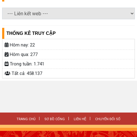
THỐNG KÊ TRUY CẬP
Hôm nay:
22
Hôm qua:
277
Trong tuần:
1.741
Tất cả:
458.137
TRANG CHỦ
SƠ ĐỒ CỔNG
LIÊN HỆ
CHUYỂN ĐỔI SỐ