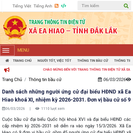
Tiếng Việt
Tiếng Anh
MENU
TRANG CHỦ
NGƯỜI TỐT, VIỆC TỐT
THÔNG TIN BẦU CỬ
THÔNG TIN
CHÀO MỪNG ĐẾN VỚI TRANG THÔNG TIN ĐIỆN TỬ XÃ EA HIAO
Trang Chủ
Thông tin bầu cử
06/03/2026
Danh sách những người ứng cử đại biểu HĐND xã Ea
Hiao khoá XI, nhiệm kỳ 2026-2031. Đơn vị bầu cử số 9
06/03/2026
|
1110 lượt xem
Cuộc bầu cử đại biểu Quốc hội khoá XVI và đại biểu HĐND các
cấp nhiệm kỳ 2026-2031 sẽ diễn ra vào ngày 15/3/2026. Xã Ea
Hiao có 9 đơn vị bầu cử, gồm 45 người ứng cử đại biểu HĐND xã