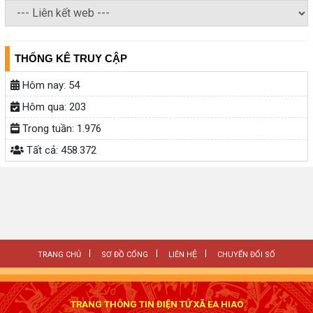
THỐNG KÊ TRUY CẬP
Hôm nay:
54
Hôm qua:
203
Trong tuần:
1.976
Tất cả:
458.372
TRANG CHỦ
SƠ ĐỒ CỔNG
LIÊN HỆ
CHUYỂN ĐỔI SỐ
TRANG THÔNG TIN ĐIỆN TỬ XÃ EA HIAO