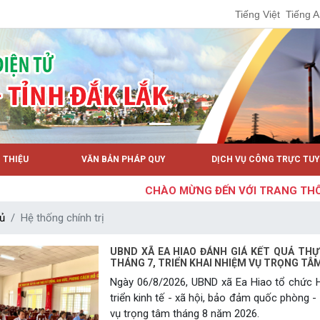
Tiếng Việt
Tiếng 
I THIỆU
VĂN BẢN PHÁP QUY
DỊCH VỤ CÔNG TRỰC TU
CHÀO MỪNG ĐẾN VỚI TRANG THÔNG TI
ủ
Hệ thống chính trị
UBND XÃ EA HIAO ĐÁNH GIÁ KẾT QUẢ THỰC
THÁNG 7, TRIỂN KHAI NHIỆM VỤ TRỌNG TÂ
Ngày 06/8/2026, UBND xã Ea Hiao tổ chức H
triển kinh tế - xã hội, bảo đảm quốc phòng -
vụ trọng tâm tháng 8 năm 2026.