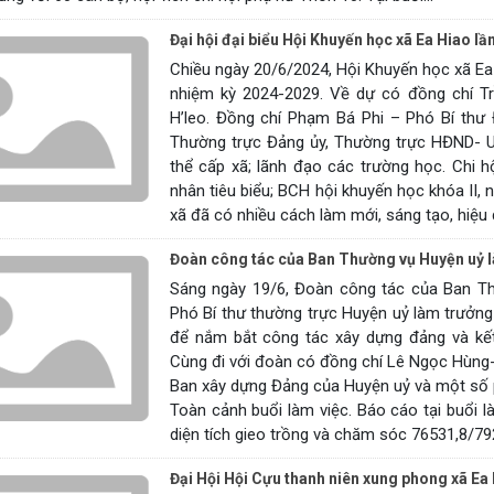
Đại hội đại biểu Hội Khuyến học xã Ea Hiao lần
Chiều ngày 20/6/2024, Hội Khuyến học xã Ea H
nhiệm kỳ 2024-2029. Về dự có đồng chí Tr
H’leo. Đồng chí Phạm Bá Phi – Phó Bí thư
Thường trực Đảng ủy, Thường trực HĐND- 
thể cấp xã; lãnh đạo các trường học. Chi 
nhân tiêu biểu; BCH hội khuyến học khóa II, 
xã đã có nhiều cách làm mới, sáng tạo, hiệu q
Đoàn công tác của Ban Thường vụ Huyện uỷ là
Sáng ngày 19/6, Đoàn công tác của Ban Th
Phó Bí thư thường trực Huyện uỷ làm trưởng
để nắm bắt công tác xây dựng đảng và kết
Cùng đi với đoàn có đồng chí Lê Ngọc Hùng
Ban xây dựng Đảng của Huyện uỷ và một số
Toàn cảnh buổi làm việc. Báo cáo tại buổi 
diện tích gieo trồng và chăm sóc 76531,8/792
Đại Hội Hội Cựu thanh niên xung phong xã Ea 