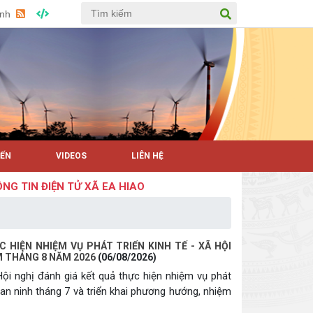
Anh
YẾN
VIDEOS
LIÊN HỆ
N ĐIỆN TỬ XÃ EA HIAO
 HIỆN NHIỆM VỤ PHÁT TRIỂN KINH TẾ - XÃ HỘI
M THÁNG 8 NĂM 2026
(06/08/2026)
ội nghị đánh giá kết quả thực hiện nhiệm vụ phát
 an ninh tháng 7 và triển khai phương hướng, nhiệm