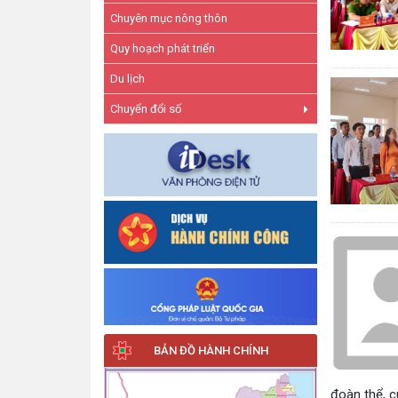
Chuyên mục nông thôn
Quy hoạch phát triển
Du lịch
Chuyển đổi số
BẢN ĐỒ HÀNH CHÍNH
đoàn thể, c