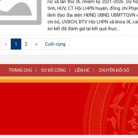
nữ xã lần thứ IX, nhiệm kỳ 2021-2026. Dự 
tỉnh, HUV, CT Hội LHPN huyện, đồng chí Phạ
lãnh đạo đại diện HĐND, UBND, UBMTTQVN và
chi bộ, UVBCH, BTV Hội LHPN xã khóa IX, các 
sơ kết đã đánh giá lại kết quả thực...
(current)
«
1
2
»
Cuối cùng
TRANG CHỦ
SƠ ĐỒ CỔNG
LIÊN HỆ
CHUYỂN ĐỔI SỐ