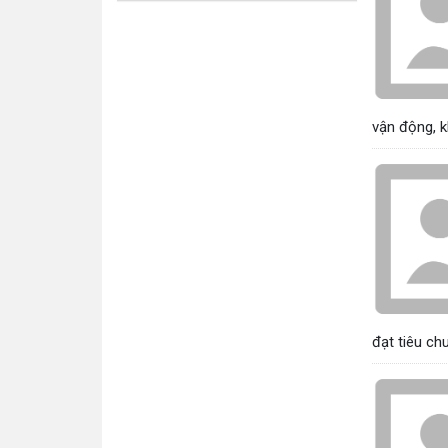
vận động, kh
đạt tiêu ch