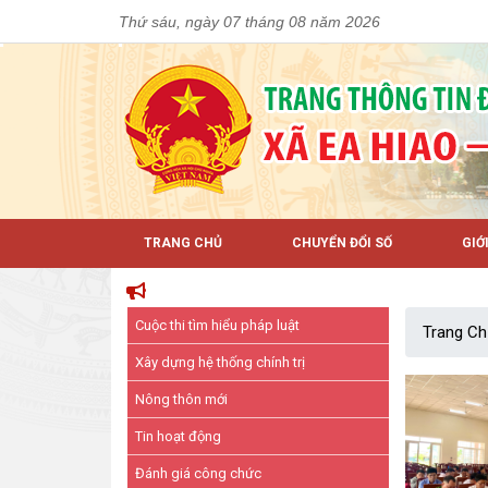
Thứ sáu, ngày 07 tháng 08 năm 2026
TRANG CHỦ
CHUYỂN ĐỔI SỐ
GIỚ
Cuộc thi tìm hiểu pháp luật
Trang Ch
Xây dựng hệ thống chính trị
Nông thôn mới
Tin hoạt động
Đánh giá công chức