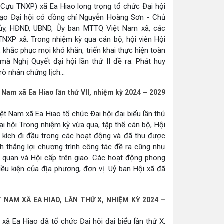
(Cựu TNXP) xã Ea Hiao long trọng tổ chức Đại hội
ỉ đạo Đại hội có đồng chí Nguyễn Hoàng Sơn - Chủ
ủy, HĐND, UBND, Ủy ban MTTQ Việt Nam xã, các
TNXP xã. Trong nhiệm kỳ qua cán bộ, hội viên Hội
khắc phục mọi khó khăn, triển khai thực hiện toàn
mà Nghị Quyết đại hội lần thứ II đề ra. Phát huy
ò nhân chứng lịch...
ệt Nam xã Ea Hiao lần thứ VII, nhiệm kỳ 2024 – 2029
ệt Nam xã Ea Hiao tổ chức Đại hội đại biểu lần thứ
ại hội Trong nhiệm kỳ vừa qua, tập thể cán bộ, Hội
g kích đi đầu trong các hoạt động và đã thu được
nh thắng lợi chương trình công tác đề ra cũng như
 quan và Hội cấp trên giao. Các hoạt động phong
iều kiện của địa phương, đơn vị. Uỷ ban Hội xã đã
 NAM XÃ EA HIAO, LẦN THỨ X, NHIỆM KỲ 2024 –
 Ea Hiao đã tổ chức Đại hội đại biểu lần thứ X,