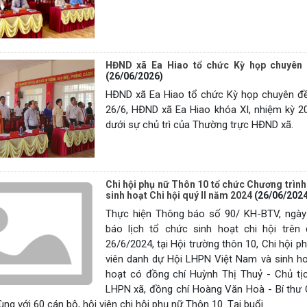
HĐND xã Ea Hiao tổ chức Kỳ họp chuyên đ
(26/06/2026)
HĐND xã Ea Hiao tổ chức Kỳ họp chuyên đề 
26/6, HĐND xã Ea Hiao khóa XI, nhiệm kỳ 2
dưới sự chủ trì của Thường trực HĐND xã.
Chi hội phụ nữ Thôn 10 tổ chức Chương trìn
sinh hoạt Chi hội quý II năm 2024
(26/06/2024
Thực hiện Thông báo số 90/ KH-BTV, ngày
báo lịch tổ chức sinh hoạt chi hội trê
26/6/2024, tại Hội trường thôn 10, Chi hội 
viên danh dự Hội LHPN Việt Nam và sinh ho
hoạt có đồng chí Huỳnh Thị Thuỷ - Chủ tị
LHPN xã, đồng chí Hoàng Văn Hoà - Bí thư 
ùng với 60 cán bộ, hội viên chi hội phụ nữ Thôn 10. Tại buổi...