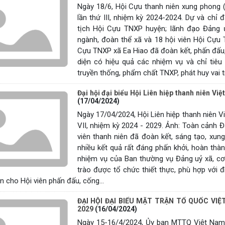
Ngày 18/6, Hội Cựu thanh niên xung phong 
lần thứ III, nhiệm kỳ 2024-2024. Dự và ch
tịch Hội Cựu TNXP huyện; lãnh đạo Đảng 
ngành, đoàn thể xã và 18 hội viên Hội Cựu 
Cựu TNXP xã Ea Hiao đã đoàn kết, phấn đấu, 
diện có hiệu quả các nhiệm vụ và chỉ tiêu 
truyền thống, phẩm chất TNXP, phát huy vai tr
Đại hội đại biểu Hội Liên hiệp thanh niên Vi
(17/04/2024)
Ngày 17/04/2024, Hội Liên hiệp thanh niên Vi
VII, nhiệm kỳ 2024 - 2029. Ảnh: Toàn cảnh Đ
viên thanh niên đã đoàn kết, sáng tạo, xun
nhiều kết quả rất đáng phấn khởi, hoàn thà
nhiệm vụ của Ban thường vụ Đảng uỷ xã, cơ
trào được tổ chức thiết thực, phù hợp với đ
ện cho Hội viên phấn đấu, cống...
ĐẠI HỘI ĐẠI BIỂU MẶT TRẬN TỔ QUỐC VIỆT
2029
(16/04/2024)
Ngày 15-16/4/2024, Ủy ban MTTQ Việt Nam xã