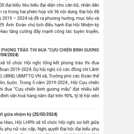
100 đại biểu tiêu biểu đại diện cho cán bộ, nhân dân
n ra trong hai phiên họp với 36 nội dung. Đại hội đã
kỳ 2019 – 2024 và đề ra phương hướng, mục tiêu và
9. Ảnh: Đoàn chủ tịch điều hạnh Đại Hội Nhiệm kỳ
Hiao tăng cường đẩy mạnh công tác tuyên truyền,
T PHONG TRÀO THI ĐUA “CỰU CHIẾN BINH GƯƠNG
/04/2024)
xã tổ chức Hội nghị tổng kết phong trào thi đua
i đoạn 2019-2024. Dự hội nghị có các đồng chí Lãnh
D, UBND, UBMTTQ VN xã, Trưởng phó các Đoàn thể
thôn, buôn. Trong 5 năm 2019-2024 , Hội Cựu chiến
 thi đua “Cựu chiến binh gương mẫu” đạt nhiều kết
 đình văn hoá hàng năm đạt trên 90%, tỷ lệ hội viên
kết giữa nhiệm kỳ
(25/03/2024)
a Hiao, Hội LHPN xã tổ chức Hội nghị sơ kết giữa
ểu phụ nữ các cấp, Nghị quyết Đại hội đại biểu phụ