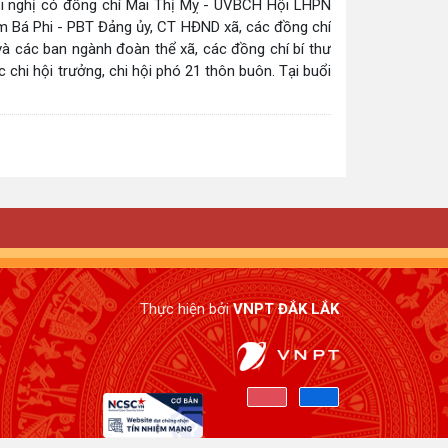
hội nghị có đồng chí Mai Thị Mỵ - UVBCH Hội LHPN
m Bá Phi - PBT Đảng ủy, CT HĐND xã, các đồng chí
 các ban ngành đoàn thể xã, các đồng chí bí thư
chi hội trưởng, chi hội phó 21 thôn buôn. Tại buổi
Thực hiện bởi
VNPT ĐẮK LẮK