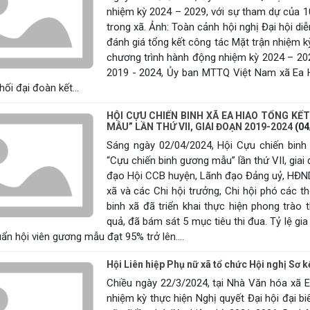
nhiệm kỳ 2024 – 2029, với sự tham dự của 
trong xã. Ảnh: Toàn cảnh hội nghị Đại hội diễ
đánh giá tổng kết công tác Mặt trận nhiệm 
chương trình hành động nhiệm kỳ 2024 – 202
2019 - 2024, Ủy ban MTTQ Việt Nam xã Ea 
ối đại đoàn kết...
HỘI CỰU CHIẾN BINH XÃ EA HIAO TỔNG KẾ
MẪU” LẦN THỨ VII, GIAI ĐOẠN 2019-2024
(04
Sáng ngày 02/04/2024, Hội Cựu chiến binh 
“Cựu chiến binh gương mẫu” lần thứ VII, gia
đạo Hội CCB huyện, Lãnh đạo Đảng uỷ, HĐN
xã và các Chi hội trưởng, Chi hội phó các 
binh xã đã triển khai thực hiện phong trào
quả, đã bám sát 5 mục tiêu thi đua. Tỷ lệ gia
uẩn hội viên gương mẫu đạt 95% trở lên....
Hội Liên hiệp Phụ nữ xã tổ chức Hội nghị Sơ 
Chiều ngày 22/3/2024, tại Nhà Văn hóa xã E
nhiệm kỳ thực hiện Nghị quyết Đại hội đại bi