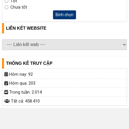
Tốt
Chưa tốt
Bình chọn
LIÊN KẾT WEBSITE
THỐNG KÊ TRUY CẬP
Hôm nay:
92
Hôm qua:
203
Trong tuần:
2.014
Tất cả:
458.410