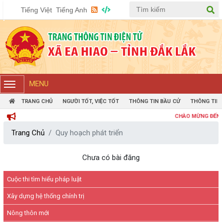
Tiếng Việt
Tiếng Anh
MENU
TRANG CHỦ
NGƯỜI TỐT, VIỆC TỐT
THÔNG TIN BẦU CỬ
THÔNG TIN
CHÀO MỪNG ĐẾN VỚI 
Trang Chủ
Quy hoạch phát triển
Chưa có bài đăng
Cuộc thi tìm hiểu pháp luật
Xây dựng hệ thống chính trị
Nông thôn mới