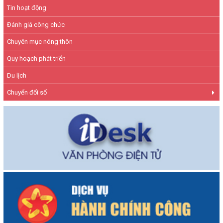
Tin hoạt động
Đánh giá công chức
Chuyên mục nông thôn
Quy hoạch phát triển
Du lịch
Chuyển đổi số