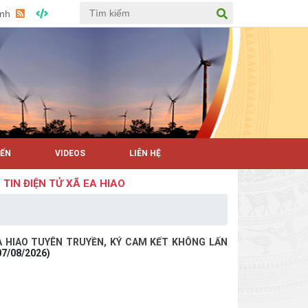
Anh
YẾN
VIDEOS
LIÊN HỆ
IỆN TỬ XÃ EA HIAO
EA HIAO TUYÊN TRUYỀN, KÝ CAM KẾT KHÔNG LẤN
07/08/2026)