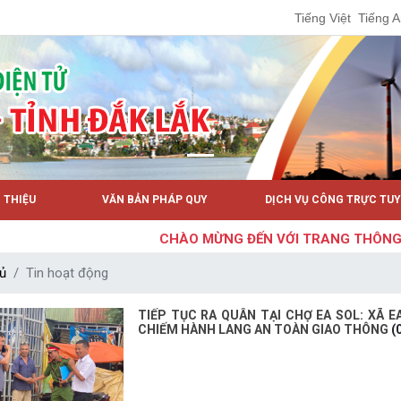
Tiếng Việt
Tiếng 
I THIỆU
VĂN BẢN PHÁP QUY
DỊCH VỤ CÔNG TRỰC TU
CHÀO MỪNG ĐẾN VỚI TRANG THÔNG TIN Đ
ủ
Tin hoạt động
TIẾP TỤC RA QUÂN TẠI CHỢ EA SOL: XÃ 
CHIẾM HÀNH LANG AN TOÀN GIAO THÔNG
(