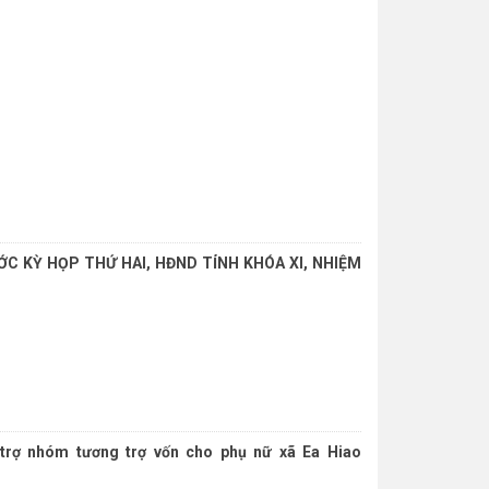
ỚC KỲ HỌP THỨ HAI, HĐND TỈNH KHÓA XI, NHIỆM
trợ nhóm tương trợ vốn cho phụ nữ xã Ea Hiao