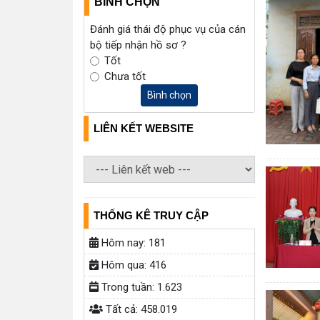
BÌNH CHỌN
Đánh giá thái độ phục vụ của cán
bộ tiếp nhận hồ sơ ?
Tốt
Chưa tốt
Bình chọn
LIÊN KẾT WEBSITE
THỐNG KÊ TRUY CẬP
Hôm nay:
181
Hôm qua:
416
Trong tuần:
1.623
Tất cả:
458.019