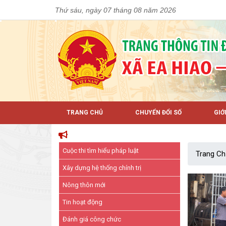
Thứ sáu, ngày 07 tháng 08 năm 2026
TRANG CHỦ
CHUYỂN ĐỔI SỐ
GIỚ
Cuộc thi tìm hiểu pháp luật
Trang Ch
Xây dựng hệ thống chính trị
Nông thôn mới
Tin hoạt động
Đánh giá công chức