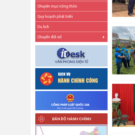
Chuyên mục nông thôn
Quy hoạch phát triển
Du lịch
Chuyển đổi số
BẢN ĐỒ HÀNH CHÍNH