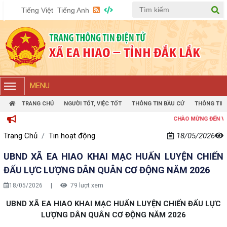
Tiếng Việt
Tiếng Anh
MENU
TRANG CHỦ
NGƯỜI TỐT, VIỆC TỐT
THÔNG TIN BẦU CỬ
THÔNG TIN
CHÀO MỪNG ĐẾN VỚI TRANG THÔNG 
Trang Chủ
Tin hoạt động
18/05/2026
UBND XÃ EA HIAO KHAI MẠC HUẤN LUYỆN CHIẾN
ĐẤU LỰC LƯỢNG DÂN QUÂN CƠ ĐỘNG NĂM 2026
18/05/2026
|
79 lượt xem
UBND XÃ EA HIAO KHAI MẠC HUẤN LUYỆN CHIẾN ĐẤU LỰC
LƯỢNG DÂN QUÂN CƠ ĐỘNG NĂM 2026