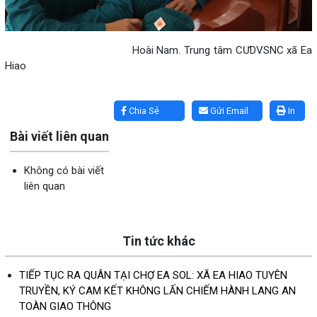
Hoài Nam. Trung tâm CƯDVSNC xã Ea
Hiao
Lấy link copy
Chia Sẻ
Gửi Email
In
Bài viết liên quan
Không có bài viết
liên quan
Tin tức khác
TIẾP TỤC RA QUÂN TẠI CHỢ EA SOL: XÃ EA HIAO TUYÊN
TRUYỀN, KÝ CAM KẾT KHÔNG LẤN CHIẾM HÀNH LANG AN
TOÀN GIAO THÔNG