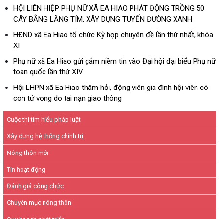
HỘI LIÊN HIỆP PHỤ NỮ XÃ EA HIAO PHÁT ĐỘNG TRỒNG 50
CÂY BẰNG LĂNG TÍM, XÂY DỰNG TUYẾN ĐƯỜNG XANH
HĐND xã Ea Hiao tổ chức Kỳ họp chuyên đề lần thứ nhất, khóa
XI
Phụ nữ xã Ea Hiao gửi gắm niềm tin vào Đại hội đại biểu Phụ nữ
toàn quốc lần thứ XIV
Hội LHPN xã Ea Hiao thăm hỏi, động viên gia đình hội viên có
con tử vong do tai nạn giao thông
Cuộc thi tìm hiểu pháp luật
Xây dựng hệ thống chính trị
Nông thôn mới
Tin hoạt động
Đánh giá công chức
Chuyên mục nông thôn