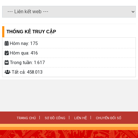
THỐNG KÊ TRUY CẬP
Hôm nay:
175
Hôm qua:
416
Trong tuần:
1.617
Tất cả:
458.013
TRANG CHỦ
SƠ ĐỒ CỔNG
LIÊN HỆ
CHUYỂN ĐỔI SỐ