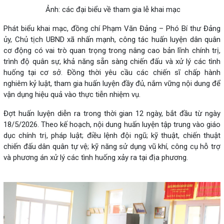
Ảnh: các đại biểu về tham gia lễ khai mạc
Phát biểu khai mạc, đồng chí Phạm Văn Đảng – Phó Bí thư Đảng
ủy, Chủ tịch UBND xã nhấn mạnh, công tác huấn luyện dân quân
cơ động có vai trò quan trọng trong nâng cao bản lĩnh chính trị,
trình độ quân sự, khả năng sẵn sàng chiến đấu và xử lý các tình
huống tại cơ sở. Đồng thời yêu cầu các chiến sĩ chấp hành
nghiêm kỷ luật, tham gia huấn luyện đầy đủ, nắm vững nội dung để
vận dụng hiệu quả vào thực tiễn nhiệm vụ.
Đợt huấn luyện diễn ra trong thời gian 12 ngày, bắt đầu từ ngày
18/5/2026. Theo kế hoạch, nội dung huấn luyện tập trung vào giáo
dục chính trị, pháp luật; điều lệnh đội ngũ; kỹ thuật, chiến thuật
chiến đấu dân quân tự vệ; kỹ năng sử dụng vũ khí, công cụ hỗ trợ
và phương án xử lý các tình huống xảy ra tại địa phương.