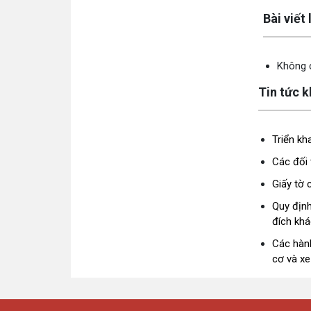
Lấy link cop
Bài viết
Không c
Tin tức 
Triển k
Các đối 
Giấy tờ 
Quy định
đích khá
Các hành
cơ và xe