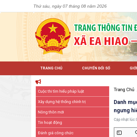
Thứ sáu, ngày 07 tháng 08 năm 2026
TRANG CHỦ
CHUYỂN ĐỔI SỐ
GIỚ
Trang Chủ
Cuộc thi tìm hiểu pháp luật
Danh mục
Xây dựng hệ thống chính trị
ngưng hi
Nông thôn mới
Cập nhật lúc:
Tin hoạt động
Đánh giá công chức