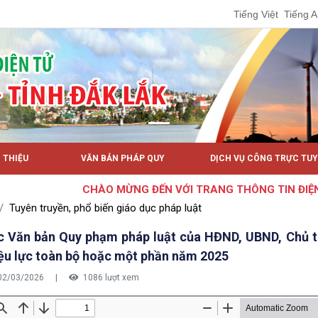
Tiếng Việt
Tiếng 
I THIỆU
VĂN BẢN PHÁP QUY
DỊCH VỤ CÔNG TRỰC TU
CHÀO MỪNG ĐẾN VỚI TRANG THÔNG TIN ĐIỆN TỬ
Tuyên truyền, phổ biến giáo dục pháp luật
 Văn bản Quy phạm pháp luật của HĐND, UBND, Chủ tị
ệu lực toàn bộ hoặc một phần năm 2025
02/03/2026
|
1086 lượt xem