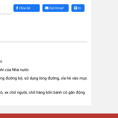
Chia Sẻ
Gửi Email
In
ớc
phí của Nhà nước
hông đường bộ; sử dụng lòng đường, vỉa hè vào mục
 tô, xe chở người, chở hàng bốn bánh có gắn động