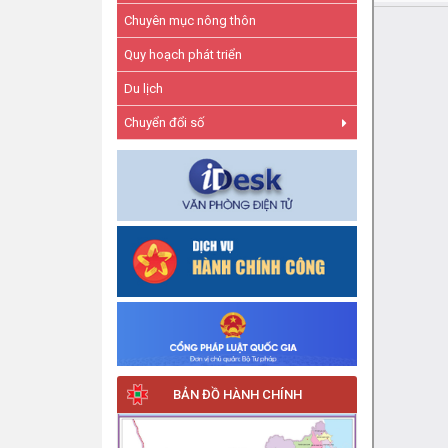
Chuyên mục nông thôn
Quy hoạch phát triển
Du lịch
Chuyển đổi số
BẢN ĐỒ HÀNH CHÍNH